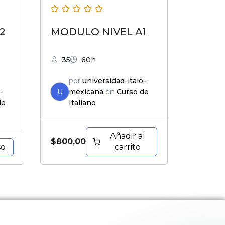
2
MODULO NIVEL A1
35
60h
por
universidad-italo-
-
U
mexicana
en
Curso de
de
Italiano
Añadir al
$
800,00
so
carrito