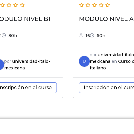
ODULO NIVEL B1
MODULO NIVEL A
1
80h
16
60h
por
universidad-italo
por
universidad-italo-
U
mexicana
en
Curso 
U
mexicana
Italiano
Inscripción en el curso
Inscripción en el cur