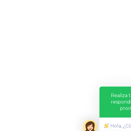
Realiza 
respond
pron
Hola, ¿C