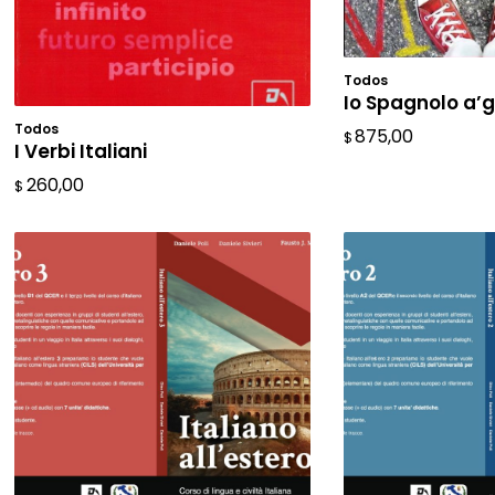
Todos
AÑADIR A
Io Spagnolo a’g
Todos
AÑADIR AL CARRITO
875,00
$
I Verbi Italiani
260,00
$