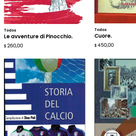
Todos
AÑADIR A
Todos
AÑADIR AL CARRITO
Cuore.
Le avventure di Pinocchio.
450,00
260,00
$
$