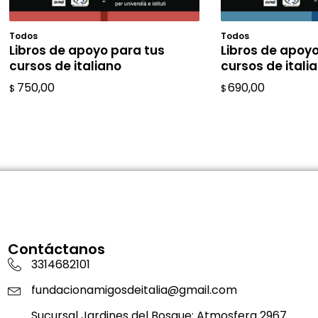
Todos
Todos
AÑADIR AL CARRITO
AÑADIR A
Libros de apoyo para tus
Libros de apoyo
cursos de italiano
cursos de itali
750,00
690,00
$
$
Contáctanos
3314682101
fundacionamigosdeitalia@gmail.com
Sucursal Jardines del Bosque: Atmosfera 2967