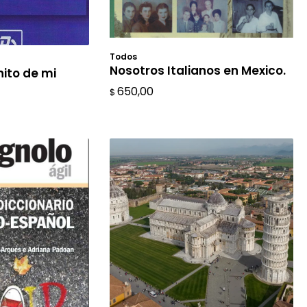
Todos
AÑADIR AL CARRITO
L CARRITO
Nosotros Italianos en Mexico.
nito de mi
650,00
$