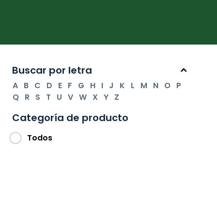
Buscar por letra
A
B
C
D
E
F
G
H
I
J
K
L
M
N
O
P
Q
R
S
T
U
V
W
X
Y
Z
Categoría de producto
Todos