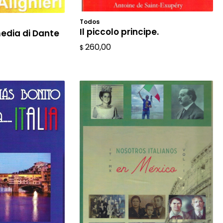
Todos
AÑADIR AL CARRITO
L CARRITO
Il piccolo principe.
edia di Dante
260,00
$