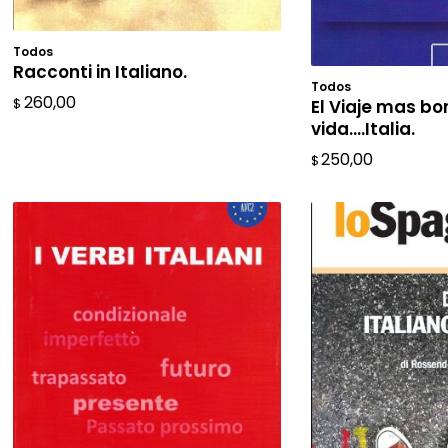
Todos
AÑADIR AL CARRITO
Racconti in Italiano.
Todos
AÑADIR A
260,00
El Viaje mas bo
$
vida….Italia.
250,00
$