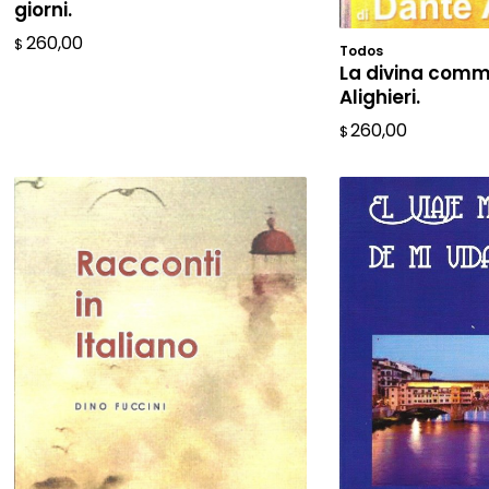
giorni.
260,00
$
Todos
AÑADIR A
La divina comm
Alighieri.
260,00
$