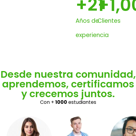
+
21
+
1,
Años de
Clientes
experiencia
Desde nuestra comunidad,
aprendemos, certificamos
y crecemos juntos.
Con +
1000
estudiantes