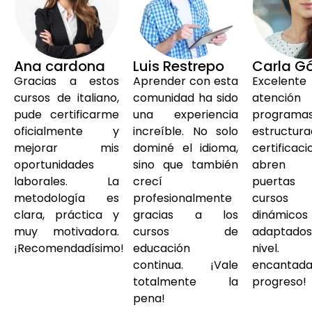
Ana cardona
Luis Restrepo
Carla G
Gracias a estos
Aprender con esta
Excelente
cursos de italiano,
comunidad ha sido
atenc
pude certificarme
una experiencia
program
oficialmente y
increíble. No solo
estructura
mejorar mis
dominé el idioma,
certificac
oportunidades
sino que también
abren 
laborales. La
crecí
puertas
metodología es
profesionalmente
curso
clara, práctica y
gracias a los
dinámi
muy motivadora.
cursos de
adaptados
¡Recomendadísimo!
educación
nivel. 
continua. ¡Vale
encantada
totalmente la
progreso!
pena!