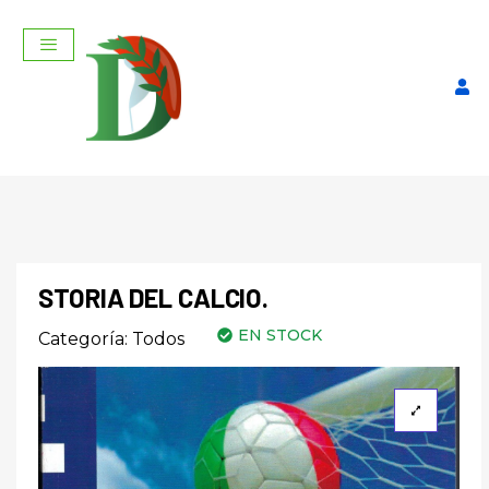
STORIA DEL CALCIO.
EN STOCK
Categoría:
Todos
El Viaje mas bonito de mi
vida....Italia.
$
250,00
+
AGREGAR